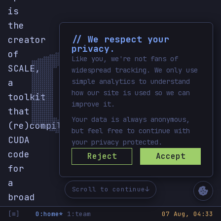
is
the
                                               ######

                                            ############

// We respect your
                                         ##################

creator
                                     ##########################

                                  ################################

                               ######################################

                            ############################################

privacy.
                         #######################    #######################

                      #######################          #######################

                  ########################                ########################

of
               ########################                      ########################

            ########################                            ########################

         #######################                 ##                 #######################

Like you, we're not fans of
      #######################                ##########                #######################

   #######################                ################                ######################
#######################                ######################                ###################
####################                ############################                ################
SCALE,
#################                ##############################                    #############
#############                ###############################                           #########
widespread tracking. We only use
###########               ###############################                #               #######
###########            ###############################               ########            #######
###########         ##############################                ##############         #######
###########        ############################                ##################        #######
###########        #########################                #####################        #######
a
simple analytics to understand
###########        ######################                ########################        #######
###########        #############                      ###########################        #######
###########        ##########                      ##############################        #######
###########        #########                   ##################################        #######
###########        #########                #####################################        #######
###########        #########              #######################################        #######
how our site is used so we can
###########        #########             #####################         ##########        #######
###########        ##########           #####################            ########        #######
toolkit
###########        ##############     ######################              #######        #######
###########        ########################################               #######        #######
###########        ######################################                 #######        #######
###########        ##################################                    ########        #######
improve it.
###########        ###############################                     ##########        #######
###########        ############################                ##################        #######
###########        #########################               ######################        #######
that
###########        #####################                #########################        #######
###########        ##################                ############################        #######
###########         ##############                ##############################         #######
###########            ########                ##############################            #######
###########               ##                ##############################               #######
Your data is always anonymous,
#############                           ##############################                 #########
#################                    ##############################                #############
(re)compiles
####################                ############################                ################
#######################                ######################                ###################
   #######################                ################                ######################
but feel free to continue with
      #######################                ##########                #######################

         #######################                 ##                 #######################

            ########################                            ########################

               ########################                      ########################

CUDA
                  ########################                ########################

                      #######################          #######################

your privacy protected.
                         #######################    #######################

                            ############################################

                               ######################################

                                  ################################

                                     ##########################

                                         ##################

code
                                            ############

Reject
Accept
                                               ######

for
a
Scroll to continue
broad
range
[≡]
0:home*
1:team
07 Aug, 04:33