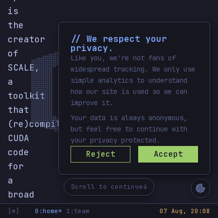
is
the
                                               ######

                                            ############

// We respect your
                                         ##################

creator
                                     ##########################

                                  ################################

                               ######################################

                            ############################################

privacy.
                         #######################    #######################

                      #######################          #######################

                  ########################                ########################

of
               ########################                      ########################

            ########################                            ########################

         #######################                 ##                 #######################

Like you, we're not fans of
      #######################                ##########                #######################

   #######################                ################                ######################
#######################                ######################                ###################
####################                ############################                ################
SCALE,
#################                ##############################                    #############
#############                ###############################                           #########
widespread tracking. We only use
###########               ###############################                #               #######
###########            ###############################               ########            #######
###########         ##############################                ##############         #######
###########        ############################                ##################        #######
###########        #########################                #####################        #######
a
simple analytics to understand
###########        ######################                ########################        #######
###########        #############                      ###########################        #######
###########        ##########                      ##############################        #######
###########        #########                   ##################################        #######
###########        #########                #####################################        #######
###########        #########              #######################################        #######
how our site is used so we can
###########        #########             #####################         ##########        #######
###########        ##########           #####################            ########        #######
toolkit
###########        ##############     ######################              #######        #######
###########        ########################################               #######        #######
###########        ######################################                 #######        #######
###########        ##################################                    ########        #######
improve it.
###########        ###############################                     ##########        #######
###########        ############################                ##################        #######
###########        #########################               ######################        #######
that
###########        #####################                #########################        #######
###########        ##################                ############################        #######
###########         ##############                ##############################         #######
###########            ########                ##############################            #######
###########               ##                ##############################               #######
Your data is always anonymous,
#############                           ##############################                 #########
#################                    ##############################                #############
(re)compiles
####################                ############################                ################
#######################                ######################                ###################
   #######################                ################                ######################
but feel free to continue with
      #######################                ##########                #######################

         #######################                 ##                 #######################

            ########################                            ########################

               ########################                      ########################

CUDA
                  ########################                ########################

                      #######################          #######################

your privacy protected.
                         #######################    #######################

                            ############################################

                               ######################################

                                  ################################

                                     ##########################

                                         ##################

code
                                            ############

Reject
Accept
                                               ######

for
a
Scroll to continue
broad
range
[≡]
0:home*
1:team
07 Aug, 20:08